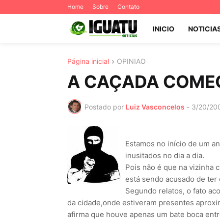
Home
Sobre
Contato
INICIO
NOTICIA
Página inicial
OPINIAO
A CAÇADA COME
Postado por
Luiz Vasconcelos
-
3/20/20
Estamos no início de um an
inusitados no dia a dia.
Pois não é que na vizinha 
está sendo acusado de ter 
Segundo relatos, o fato a
da cidade,onde estiveram presentes aproxi
afirma que houve apenas um bate boca entre