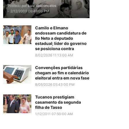
Postado por
Luiz Vasconcelos
-
2/12/2009 06:49:00 PM
Camilo e Elmano
endossam candidatura de
Ilo Neto a deputado
estadual; líder do governo
se posiciona contra
8/02/2026 11:13:00 AM
Convenções partidárias
chegam ao fim e calendário
eleitoral entra em nova fase
8/05/2026 05:43:00 PM
Tucanos prestigiam
casamento da segunda
filha de Tasso
1/12/2011 07:50:00 AM