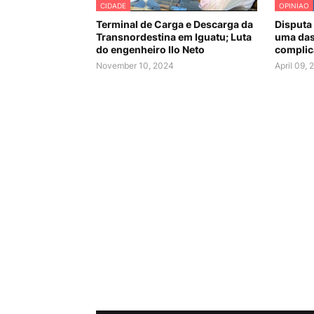
CIDADE
OPINIAO
Terminal de Carga e Descarga da
Disputa 
Transnordestina em Iguatu; Luta
uma das
do engenheiro Ilo Neto
complica
November 10, 2024
April 09,