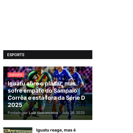
ESPORTE
ESPORTE
Iguatu abre o placar, mas
sofre empate do Sampaio
Corrêa e está fora da Série D
2025
Postado por
Luiz Vasconcelos
-
July 26, 2025
Iguatu reage, mas é