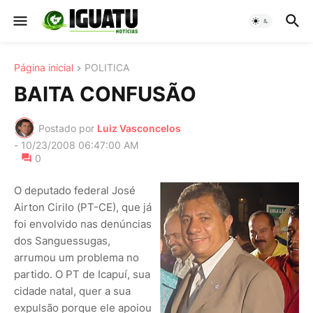
Página inicial
POLITICA
BAITA CONFUSÃO
Postado por
Luiz Vasconcelos
-
10/23/2008 06:47:00 AM
0
O deputado federal José
Airton Cirilo (PT-CE), que já
foi envolvido nas denúncias
dos Sanguessugas,
arrumou um problema no
partido. O PT de Icapuí, sua
cidade natal, quer a sua
expulsão porque ele apoiou