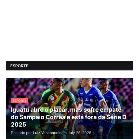
ESPORTE
ESPORTE
Iguatu abre o placar, mas sofre empate
do Sampaio Corrêa e está fora da Série D
2025
Postado por
Luiz Vasconcelos
-
July 26, 2025