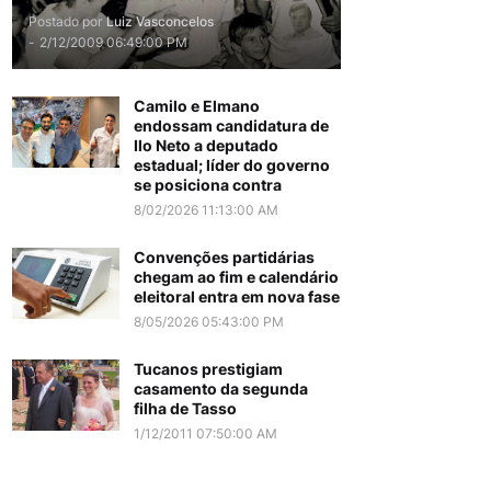
Postado por
Luiz Vasconcelos
-
2/12/2009 06:49:00 PM
Camilo e Elmano
endossam candidatura de
Ilo Neto a deputado
estadual; líder do governo
se posiciona contra
8/02/2026 11:13:00 AM
Convenções partidárias
chegam ao fim e calendário
eleitoral entra em nova fase
8/05/2026 05:43:00 PM
Tucanos prestigiam
casamento da segunda
filha de Tasso
1/12/2011 07:50:00 AM