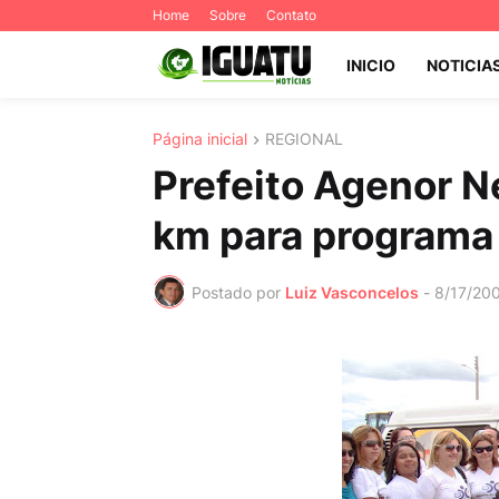
Home
Sobre
Contato
INICIO
NOTICIA
Página inicial
REGIONAL
Prefeito Agenor N
km para programa
Postado por
Luiz Vasconcelos
-
8/17/20