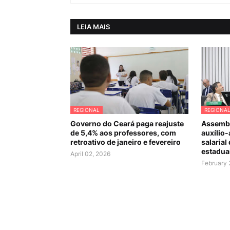
LEIA MAIS
REGIONAL
REGIONA
Governo do Ceará paga reajuste
Assembl
de 5,4% aos professores, com
auxílio-
retroativo de janeiro e fevereiro
salarial
estadua
April 02, 2026
February 