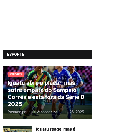
ESPORTE
ESPORTE
Iguatu abre o placar, mas
sofre empate do Sampaio
Corrêa e está fora da Série D
2025
Postado por
Luiz Vasconcelos
-
July 26, 2025
Iguatu reage, mas é