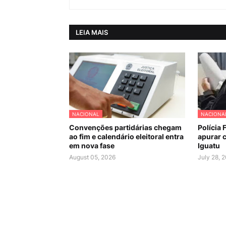
LEIA MAIS
NACIONAL
NACIONA
Convenções partidárias chegam
Polícia 
ao fim e calendário eleitoral entra
apurar c
em nova fase
Iguatu
August 05, 2026
July 28, 