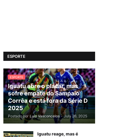
ESPORTE
ESPORTE
Iguatu abre o placar, mas
sofre empate do Sampaio
Corrêa e está fora da Série D
2025
Postado por
Luiz Vasconcelos
-
July 26, 2025
Iguatu reage, mas é