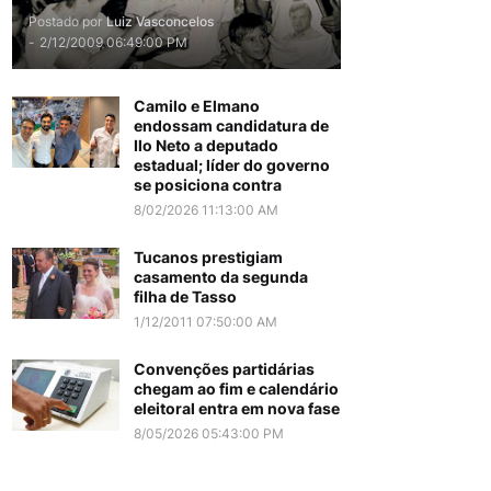
Postado por
Luiz Vasconcelos
-
2/12/2009 06:49:00 PM
Camilo e Elmano
endossam candidatura de
Ilo Neto a deputado
estadual; líder do governo
se posiciona contra
8/02/2026 11:13:00 AM
Tucanos prestigiam
casamento da segunda
filha de Tasso
1/12/2011 07:50:00 AM
Convenções partidárias
chegam ao fim e calendário
eleitoral entra em nova fase
8/05/2026 05:43:00 PM