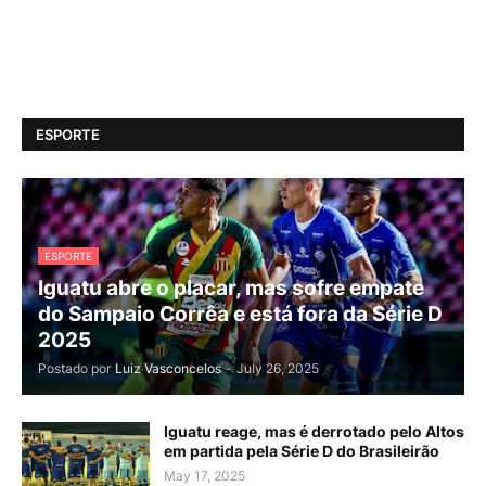
ESPORTE
ESPORTE
Iguatu abre o placar, mas sofre empate
do Sampaio Corrêa e está fora da Série D
2025
Postado por
Luiz Vasconcelos
-
July 26, 2025
Iguatu reage, mas é derrotado pelo Altos
em partida pela Série D do Brasileirão
May 17, 2025