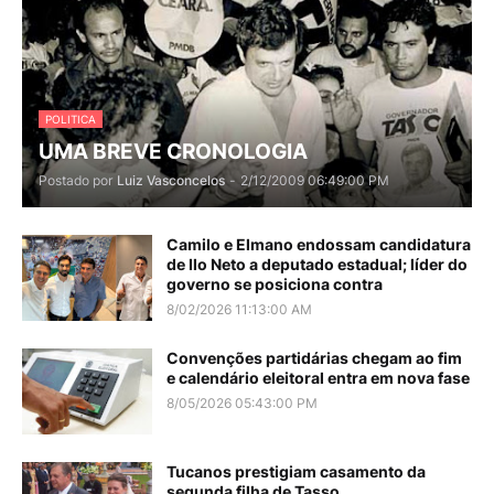
POLITICA
UMA BREVE CRONOLOGIA
Postado por
Luiz Vasconcelos
-
2/12/2009 06:49:00 PM
Camilo e Elmano endossam candidatura
de Ilo Neto a deputado estadual; líder do
governo se posiciona contra
8/02/2026 11:13:00 AM
Convenções partidárias chegam ao fim
e calendário eleitoral entra em nova fase
8/05/2026 05:43:00 PM
Tucanos prestigiam casamento da
segunda filha de Tasso