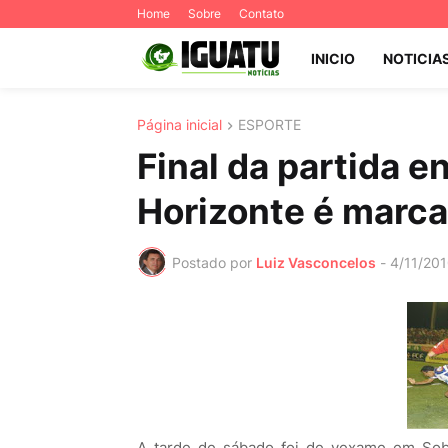
Home
Sobre
Contato
INICIO
NOTICIA
Página inicial
ESPORTE
Final da partida e
Horizonte é marca
Postado por
Luiz Vasconcelos
-
4/11/20
A tarde de sábado foi de vexame em Sobr