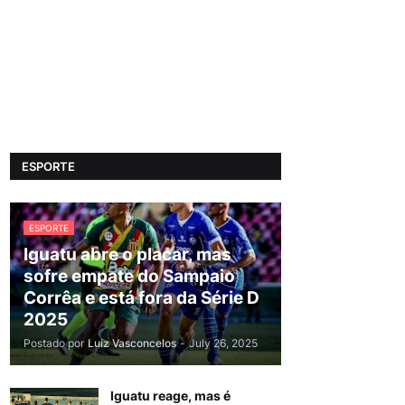
ESPORTE
ESPORTE
Iguatu abre o placar, mas
sofre empate do Sampaio
Corrêa e está fora da Série D
2025
Postado por
Luiz Vasconcelos
-
July 26, 2025
Iguatu reage, mas é