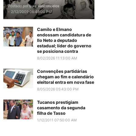
Postado por
Luiz Vasconcelos
-
2/12/2009 06:49:00 PM
Camilo e Elmano
endossam candidatura de
Ilo Neto a deputado
estadual; líder do governo
se posiciona contra
8/02/2026 11:13:00 AM
Convenções partidárias
chegam ao fim e calendário
eleitoral entra em nova fase
8/05/2026 05:43:00 PM
Tucanos prestigiam
casamento da segunda
filha de Tasso
1/12/2011 07:50:00 AM