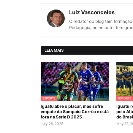
Luiz Vasconcelos
O redator do blog tem formação
Pedagogia, no entanto, tem gran
LEIA MAIS
ESPORTE
ESPORTE
Iguatu abre o placar, mas sofre
Iguatu 
empate do Sampaio Corrêa e está
pelo Alt
fora da Série D 2025
do Brasi
July 26, 2025
May 17, 