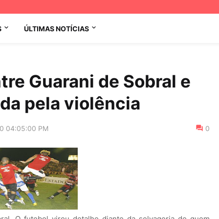
S
ÚLTIMAS NOTÍCIAS
ntre Guarani de Sobral e
da pela violência
10 04:05:00 PM
0
al. O futebol virou detalhe diante da selvageria de quem