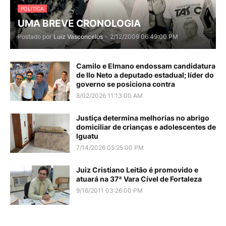
POLITICA
UMA BREVE CRONOLOGIA
Postado por
Luiz Vasconcelos
-
2/12/2009 06:49:00 PM
Camilo e Elmano endossam candidatura
de Ilo Neto a deputado estadual; líder do
governo se posiciona contra
8/02/2026 11:13:00 AM
Justiça determina melhorias no abrigo
domiciliar de crianças e adolescentes de
Iguatu
7/14/2026 05:25:00 PM
Juiz Cristiano Leitão é promovido e
atuará na 37ª Vara Cível de Fortaleza
9/16/2011 03:26:00 PM