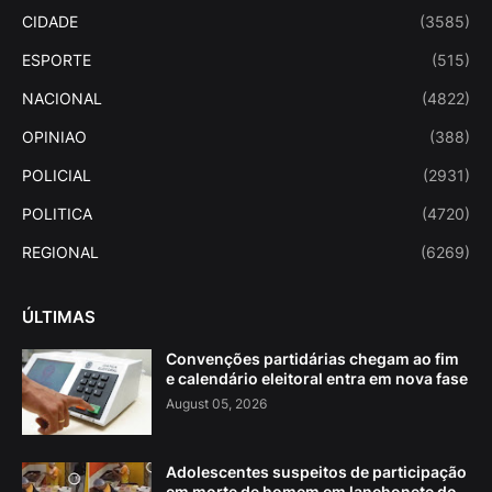
CIDADE
(3585)
ESPORTE
(515)
NACIONAL
(4822)
OPINIAO
(388)
POLICIAL
(2931)
POLITICA
(4720)
REGIONAL
(6269)
ÚLTIMAS
Convenções partidárias chegam ao fim
e calendário eleitoral entra em nova fase
August 05, 2026
Adolescentes suspeitos de participação
em morte de homem em lanchonete do