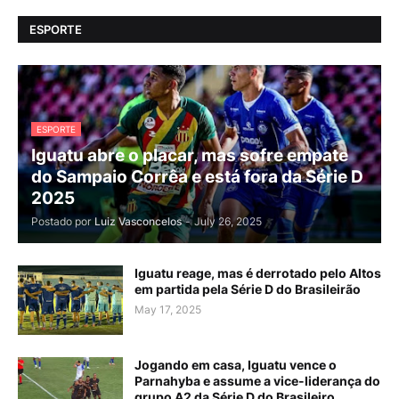
ESPORTE
ESPORTE
Iguatu abre o placar, mas sofre empate
do Sampaio Corrêa e está fora da Série D
2025
Postado por
Luiz Vasconcelos
-
July 26, 2025
Iguatu reage, mas é derrotado pelo Altos
em partida pela Série D do Brasileirão
May 17, 2025
Jogando em casa, Iguatu vence o
Parnahyba e assume a vice-liderança do
grupo A2 da Série D do Brasileiro