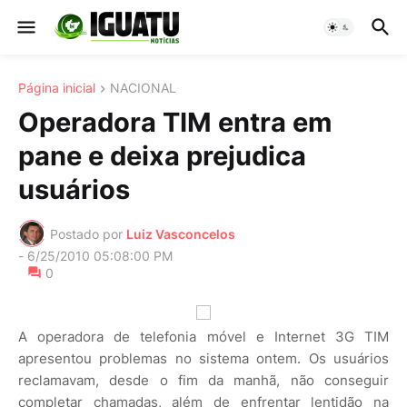
Página inicial
NACIONAL
Operadora TIM entra em
pane e deixa prejudica
usuários
Postado por
Luiz Vasconcelos
-
6/25/2010 05:08:00 PM
0
A operadora de telefonia móvel e Internet 3G TIM
apresentou problemas no sistema ontem. Os usuários
reclamavam, desde o fim da manhã, não conseguir
completar chamadas, além de enfrentar lentidão na