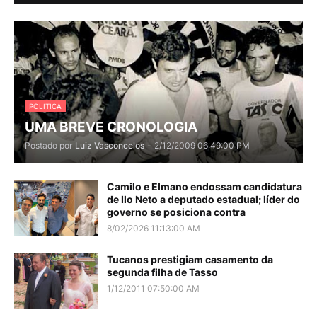
POLITICA
UMA BREVE CRONOLOGIA
Postado por
Luiz Vasconcelos
-
2/12/2009 06:49:00 PM
Camilo e Elmano endossam candidatura
de Ilo Neto a deputado estadual; líder do
governo se posiciona contra
8/02/2026 11:13:00 AM
Tucanos prestigiam casamento da
segunda filha de Tasso
1/12/2011 07:50:00 AM