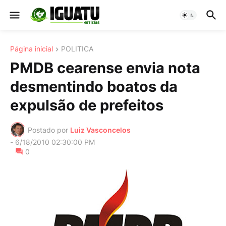
Página inicial
POLITICA
PMDB cearense envia nota
desmentindo boatos da
expulsão de prefeitos
Postado por
Luiz Vasconcelos
-
6/18/2010 02:30:00 PM
0