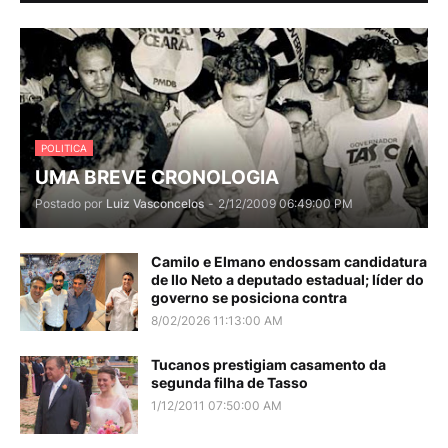
POLITICA
UMA BREVE CRONOLOGIA
Postado por
Luiz Vasconcelos
-
2/12/2009 06:49:00 PM
Camilo e Elmano endossam candidatura
de Ilo Neto a deputado estadual; líder do
governo se posiciona contra
8/02/2026 11:13:00 AM
Tucanos prestigiam casamento da
segunda filha de Tasso
1/12/2011 07:50:00 AM