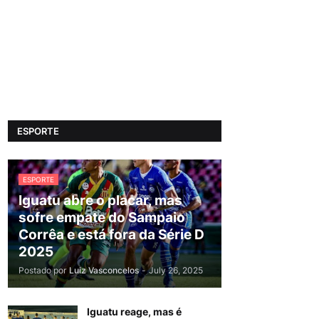
ESPORTE
ESPORTE
Iguatu abre o placar, mas
sofre empate do Sampaio
Corrêa e está fora da Série D
2025
Postado por
Luiz Vasconcelos
-
July 26, 2025
Iguatu reage, mas é