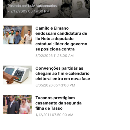
Postado por
Luiz Vasconcelos
-
2/12/2009 06:49:00 PM
Camilo e Elmano
endossam candidatura de
Ilo Neto a deputado
estadual; líder do governo
se posiciona contra
8/02/2026 11:13:00 AM
Convenções partidárias
chegam ao fim e calendário
eleitoral entra em nova fase
8/05/2026 05:43:00 PM
Tucanos prestigiam
casamento da segunda
filha de Tasso
1/12/2011 07:50:00 AM