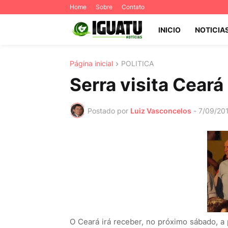
Home
Sobre
Contato
INICIO
NOTICIA
Página inicial
POLITICA
Serra visita Cear
Postado por
Luiz Vasconcelos
-
7/09/20
O Ceará irá receber, no próximo sábado, a 