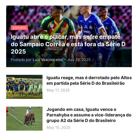
ESPORTE
Iguatu abre o placar, mas sofre empate
do Sampaio Corrêa e está fora da Série D
2025
Postado por
Luiz Vasconcelos
-
July 26, 2025
Iguatu reage, mas é derrotado pelo Altos
em partida pela Série D do Brasileirão
May 17, 2025
Jogando em casa, Iguatu vence o
Parnahyba e assume a vice-liderança do
grupo A2 da Série D do Brasileiro
May 10, 2025