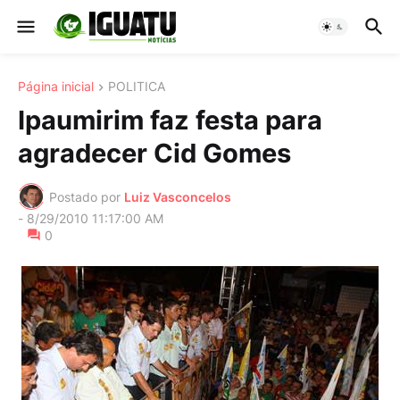
Página inicial
POLITICA
Ipaumirim faz festa para
agradecer Cid Gomes
Postado por
Luiz Vasconcelos
-
8/29/2010 11:17:00 AM
0