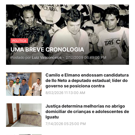
POLITICA
UMA BREVE CRONOLOGIA
Postado por
Luiz Vasconcelos
-
2/12/2009 06:49:00 PM
Camilo e Elmano endossam candidatura
de Ilo Neto a deputado estadual; líder do
governo se posiciona contra
8/02/2026 11:13:00 AM
Justiça determina melhorias no abrigo
domiciliar de crianças e adolescentes de
Iguatu
7/14/2026 05:25:00 PM