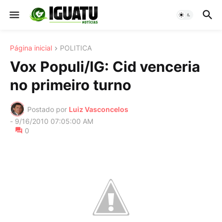
Página inicial
POLITICA
Vox Populi/IG: Cid venceria
no primeiro turno
Postado por
Luiz Vasconcelos
-
9/16/2010 07:05:00 AM
0