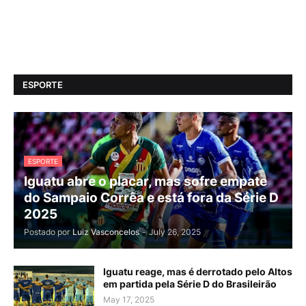
ESPORTE
ESPORTE
Iguatu abre o placar, mas sofre empate
do Sampaio Corrêa e está fora da Série D
2025
Postado por
Luiz Vasconcelos
-
July 26, 2025
Iguatu reage, mas é derrotado pelo Altos
em partida pela Série D do Brasileirão
May 17, 2025