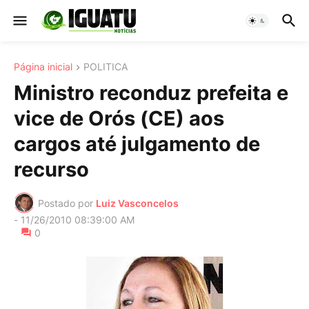
Página inicial
POLITICA
Ministro reconduz prefeita e
vice de Orós (CE) aos
cargos até julgamento de
recurso
Postado por
Luiz Vasconcelos
-
11/26/2010 08:39:00 AM
0