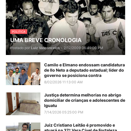
POLITICA
UMA BREVE CRONOLOGIA
Postado por
Luiz Vasconcelos
-
2/12/2009 06:49:00 PM
Camilo e Elmano endossam candidatura
de Ilo Neto a deputado estadual; líder do
governo se posiciona contra
8/02/2026 11:13:00 AM
Justiça determina melhorias no abrigo
domiciliar de crianças e adolescentes de
Iguatu
7/14/2026 05:25:00 PM
Juiz Cristiano Leitão é promovido e
atuará na 37ª Vara Cível de Fortaleza