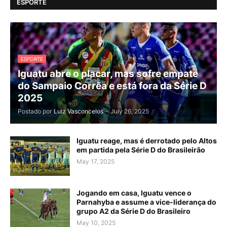
ESPORTE
ESPORTE
Iguatu abre o placar, mas sofre empate
do Sampaio Corrêa e está fora da Série D
2025
Postado por
Luiz Vasconcelos
-
July 26, 2025
Iguatu reage, mas é derrotado pelo Altos
em partida pela Série D do Brasileirão
May 17, 2025
Jogando em casa, Iguatu vence o
Parnahyba e assume a vice-liderança do
grupo A2 da Série D do Brasileiro
May 10, 2025