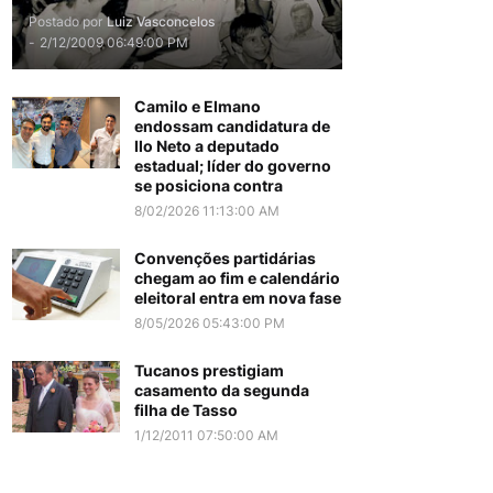
Postado por
Luiz Vasconcelos
-
2/12/2009 06:49:00 PM
Camilo e Elmano
endossam candidatura de
Ilo Neto a deputado
estadual; líder do governo
se posiciona contra
8/02/2026 11:13:00 AM
Convenções partidárias
chegam ao fim e calendário
eleitoral entra em nova fase
8/05/2026 05:43:00 PM
Tucanos prestigiam
casamento da segunda
filha de Tasso
1/12/2011 07:50:00 AM