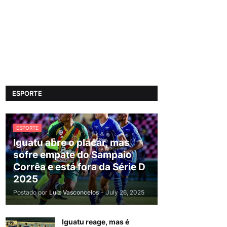
ESPORTE
ESPORTE
Iguatu abre o placar, mas
sofre empate do Sampaio
Corrêa e está fora da Série D
2025
Postado por
Luiz Vasconcelos
-
July 26, 2025
Iguatu reage, mas é