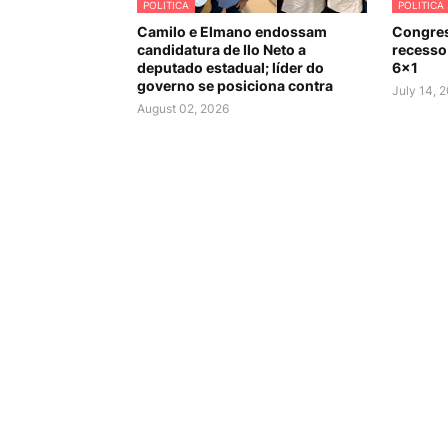
POLITICA
POLITICA
Camilo e Elmano endossam
Congres
candidatura de Ilo Neto a
recesso 
deputado estadual; líder do
6×1
governo se posiciona contra
July 14, 
August 02, 2026