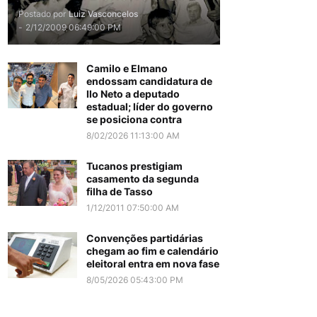
Postado por
Luiz Vasconcelos
-
2/12/2009 06:49:00 PM
Camilo e Elmano
endossam candidatura de
Ilo Neto a deputado
estadual; líder do governo
se posiciona contra
8/02/2026 11:13:00 AM
Tucanos prestigiam
casamento da segunda
filha de Tasso
1/12/2011 07:50:00 AM
Convenções partidárias
chegam ao fim e calendário
eleitoral entra em nova fase
8/05/2026 05:43:00 PM