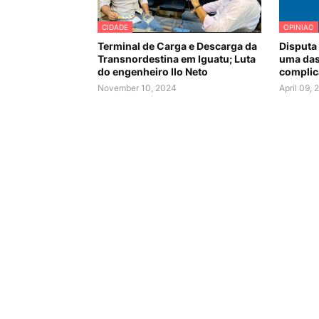
CIDADE
OPINIAO
Terminal de Carga e Descarga da
Disputa 
Transnordestina em Iguatu; Luta
uma das
do engenheiro Ilo Neto
complica
November 10, 2024
April 09,