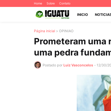
Home
Sobre
Contato
INICIO
NOTICIA
Página inicial
OPINIAO
Prometeram uma r
uma pedra fundam
Postado por
Luiz Vasconcelos
-
12/30/2