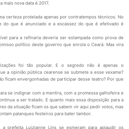
a mais nova data é 2017.
a certeza protelada apenas por contratempos técnicos. No
ade do que é anunciado e a escassez do que é efetivado é
ível para a refinaria deveria ser estampada como prova de
omisso político deste governo que enrola o Ceará. Mas vira
izações foi tão popular. E o segredo não é apenas o
 que a opinião pública cearense se submete a esse vexame?
o ficam envergonhadas de participar desse teatro? Por que
 para se indignar com a mentira, com a promessa galhofeira e
ntinua a ser tratado. E quanto mais essa disposição para a
s da situação ficam os que sabem vir aqui pedir votos, mas
ontam palanques festeiros para bater tambor.
a prefeita Luizianne Lins se esmeram para aplaudir os