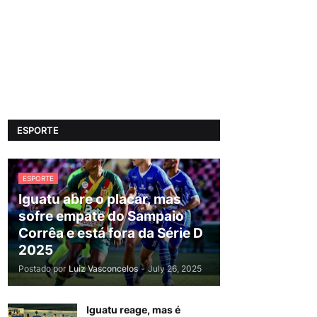
ESPORTE
ESPORTE
Iguatu abre o placar, mas
sofre empate do Sampaio
Corrêa e está fora da Série D
2025
Postado por
Luiz Vasconcelos
-
July 26, 2025
Iguatu reage, mas é