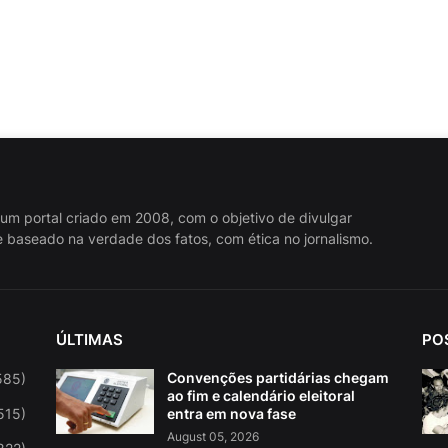
 um portal criado em 2008, com o objetivo de divulgar
 baseado na verdade dos fatos, com ética no jornalismo.
ÚLTIMAS
PO
Convenções partidárias chegam
585)
ao fim e calendário eleitoral
515)
entra em nova fase
August 05, 2026