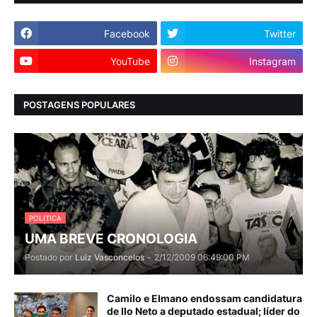
Facebook
Twitter
YouTube
Instagram
POSTAGENS POPULARES
POLITICA
UMA BREVE CRONOLOGIA
Postado por
Luiz Vasconcelos
-
2/12/2009 06:49:00 PM
Camilo e Elmano endossam candidatura
de Ilo Neto a deputado estadual; líder do