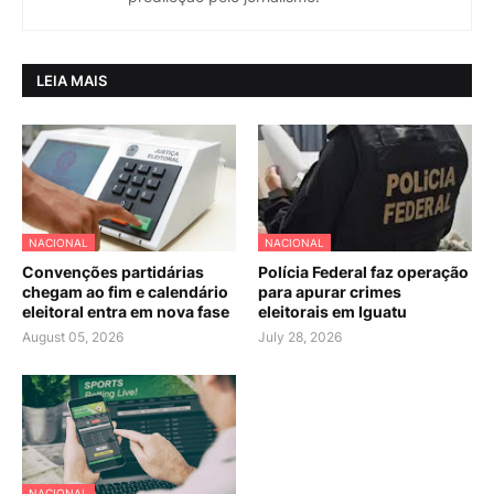
LEIA MAIS
NACIONAL
NACIONAL
Convenções partidárias
Polícia Federal faz operação
chegam ao fim e calendário
para apurar crimes
eleitoral entra em nova fase
eleitorais em Iguatu
August 05, 2026
July 28, 2026
NACIONAL