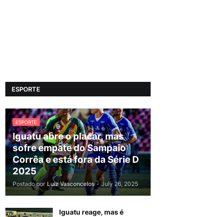
ESPORTE
ESPORTE
Iguatu abre o placar, mas
sofre empate do Sampaio
Corrêa e está fora da Série D
2025
Postado por
Luiz Vasconcelos
-
July 26, 2025
Iguatu reage, mas é