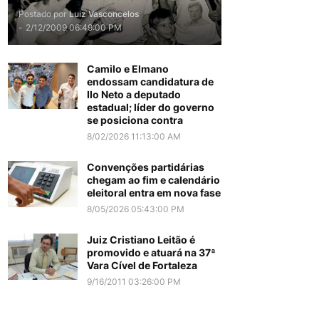
Postado por
Luiz Vasconcelos
-
2/12/2009 06:49:00 PM
Camilo e Elmano
endossam candidatura de
Ilo Neto a deputado
estadual; líder do governo
se posiciona contra
8/02/2026 11:13:00 AM
Convenções partidárias
chegam ao fim e calendário
eleitoral entra em nova fase
8/05/2026 05:43:00 PM
Juiz Cristiano Leitão é
promovido e atuará na 37ª
Vara Cível de Fortaleza
9/16/2011 03:26:00 PM