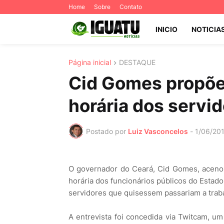
Home
Sobre
Contato
INICIO
NOTICIA
Página inicial
DESTAQUE
Cid Gomes propõe
horária dos servi
Postado por
Luiz Vasconcelos
-
1/06/20
O governador do Ceará, Cid Gomes, aceno
horária dos funcionários públicos do Estad
servidores que quisessem passariam a trabal
A entrevista foi concedida via Twitcam, um