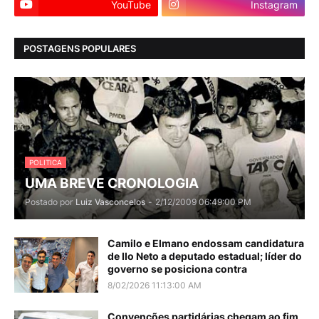
YouTube
Instagram
POSTAGENS POPULARES
POLITICA
UMA BREVE CRONOLOGIA
Postado por
Luiz Vasconcelos
-
2/12/2009 06:49:00 PM
Camilo e Elmano endossam candidatura
de Ilo Neto a deputado estadual; líder do
governo se posiciona contra
8/02/2026 11:13:00 AM
Convenções partidárias chegam ao fim