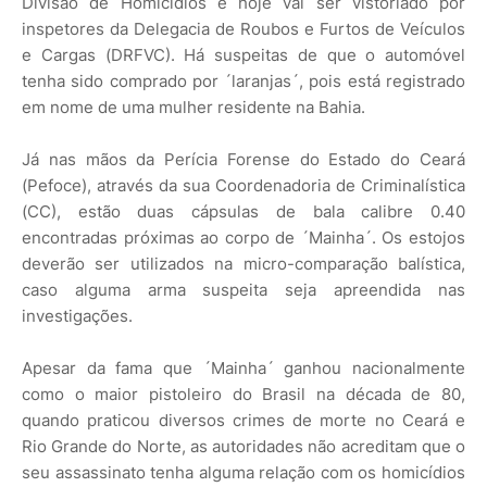
Divisão de Homicídios e hoje vai ser vistoriado por
inspetores da Delegacia de Roubos e Furtos de Veículos
e Cargas (DRFVC). Há suspeitas de que o automóvel
tenha sido comprado por ´laranjas´, pois está registrado
em nome de uma mulher residente na Bahia.
Já nas mãos da Perícia Forense do Estado do Ceará
(Pefoce), através da sua Coordenadoria de Criminalística
(CC), estão duas cápsulas de bala calibre 0.40
encontradas próximas ao corpo de ´Mainha´. Os estojos
deverão ser utilizados na micro-comparação balística,
caso alguma arma suspeita seja apreendida nas
investigações.
Apesar da fama que ´Mainha´ ganhou nacionalmente
como o maior pistoleiro do Brasil na década de 80,
quando praticou diversos crimes de morte no Ceará e
Rio Grande do Norte, as autoridades não acreditam que o
seu assassinato tenha alguma relação com os homicídios