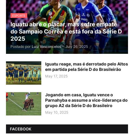
ESPORTE
Iguatu abre o placar, mas sofre empate
do Sampaio Corrêa e está fora da Série D
2025
Postado por
Luiz Vasconcelos
-
July 26, 2025
Iguatu reage, mas é derrotado pelo Altos
em partida pela Série D do Brasileirão
May 17, 2025
Jogando em casa, Iguatu vence o
Parnahyba e assume a vice-liderança do
grupo A2 da Série D do Brasileiro
May 10, 2025
FACEBOOK