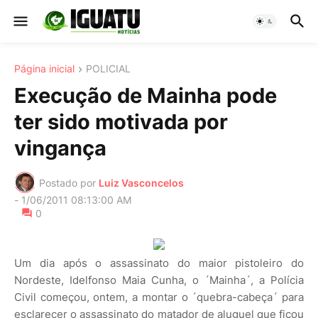
Página inicial
POLICIAL
Execução de Mainha pode
ter sido motivada por
vingança
Postado por
Luiz Vasconcelos
-
1/06/2011 08:13:00 AM
0
Um dia após o assassinato do maior pistoleiro do
Nordeste, Idelfonso Maia Cunha, o ´Mainha´, a Polícia
Civil começou, ontem, a montar o ´quebra-cabeça´ para
esclarecer o assassinato do matador de aluguel que ficou