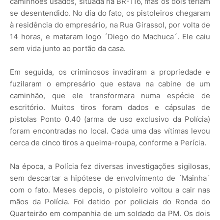
caminhões usados, situada na BR-116, mas os dois teriam
se desentendido. No dia do fato, os pistoleiros chegaram
à residência do empresário, na Rua Girassol, por volta de
14 horas, e mataram logo ´Diego do Machuca´. Ele caiu
sem vida junto ao portão da casa.
Em seguida, os criminosos invadiram a propriedade e
fuzilaram o empresário que estava na cabine de um
caminhão, que ele transformara numa espécie de
escritório. Muitos tiros foram dados e cápsulas de
pistolas Ponto 0.40 (arma de uso exclusivo da Polícia)
foram encontradas no local. Cada uma das vítimas levou
cerca de cinco tiros a queima-roupa, conforme a Perícia.
Na época, a Polícia fez diversas investigações sigilosas,
sem descartar a hipótese de envolvimento de ´Mainha´
com o fato. Meses depois, o pistoleiro voltou a cair nas
mãos da Polícia. Foi detido por policiais do Ronda do
Quarteirão em companhia de um soldado da PM. Os dois