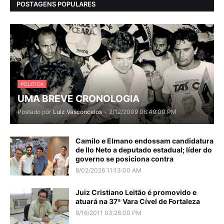
POSTAGENS POPULARES
POLITICA
UMA BREVE CRONOLOGIA
Postado por
Luiz Vasconcelos
-
2/12/2009 06:49:00 PM
Camilo e Elmano endossam candidatura
de Ilo Neto a deputado estadual; líder do
governo se posiciona contra
8/02/2026 11:13:00 AM
Juiz Cristiano Leitão é promovido e
atuará na 37ª Vara Cível de Fortaleza
9/16/2011 03:26:00 PM