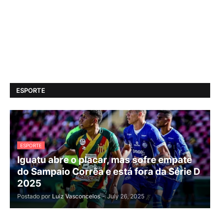
ESPORTE
ESPORTE
Iguatu abre o placar, mas sofre empate
do Sampaio Corrêa e está fora da Série D
2025
Postado por
Luiz Vasconcelos
-
July 26, 2025