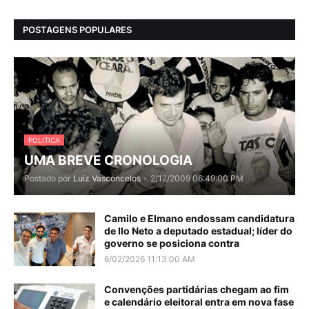
POSTAGENS POPULARES
POLITICA
UMA BREVE CRONOLOGIA
Postado por
Luiz Vasconcelos
-
2/12/2009 06:49:00 PM
Camilo e Elmano endossam candidatura
de Ilo Neto a deputado estadual; líder do
governo se posiciona contra
8/02/2026 11:13:00 AM
Convenções partidárias chegam ao fim
e calendário eleitoral entra em nova fase