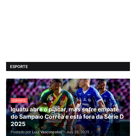
ESPORTE
ESPORTE
Iguatu abre o placar, mas sofre empate
do Sampaio Corrêa e está fora da Série D
2025
Postado por
Luiz Vasconcelos
-
July 26, 2025