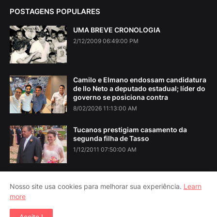
POSTAGENS POPULARES
UMA BREVE CRONOLOGIA
2/12/2009 06:49:00 PM
Camilo e Elmano endossam candidatura
de Ilo Neto a deputado estadual; líder do
governo se posiciona contra
8/02/2026 11:13:00 AM
Tucanos prestigiam casamento da
segunda filha de Tasso
1/12/2011 07:50:00 AM
Nosso site usa cookies para melhorar sua experiência.
Learn
more
Home
About Us
Contact Us
RTL Version
Aceito !