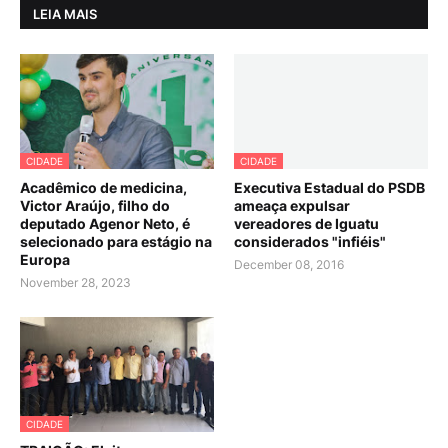
LEIA MAIS
CIDADE
CIDADE
Acadêmico de medicina,
Executiva Estadual do PSDB
Victor Araújo, filho do
ameaça expulsar
deputado Agenor Neto, é
vereadores de Iguatu
selecionado para estágio na
considerados "infiéis"
Europa
December 08, 2016
November 28, 2023
CIDADE