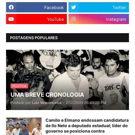
Facebook
Twitter
YouTube
Instagram
POSTAGENS POPULARES
POLITICA
UMA BREVE CRONOLOGIA
Postado por
Luiz Vasconcelos
-
2/12/2009 06:49:00 PM
Camilo e Elmano endossam candidatura
de Ilo Neto a deputado estadual; líder do
governo se posiciona contra