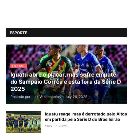
ESPORTE
ESPORTE
Iguatu abre o placar, mas sofre empate
do Sampaio Corrêa e está fora da Série D
2025
Postado por
Luiz Vasconcelos
-
July 26, 2025
Iguatu reage, mas é derrotado pelo Altos
em partida pela Série D do Brasileirão
May 17, 2025