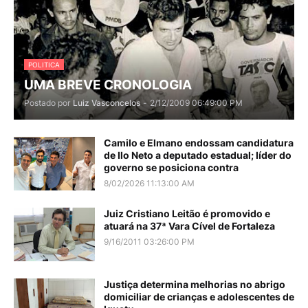
POLITICA
UMA BREVE CRONOLOGIA
Postado por
Luiz Vasconcelos
-
2/12/2009 06:49:00 PM
Camilo e Elmano endossam candidatura
de Ilo Neto a deputado estadual; líder do
governo se posiciona contra
8/02/2026 11:13:00 AM
Juiz Cristiano Leitão é promovido e
atuará na 37ª Vara Cível de Fortaleza
9/16/2011 03:26:00 PM
Justiça determina melhorias no abrigo
domiciliar de crianças e adolescentes de