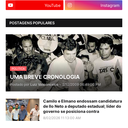
YouTube
Instagram
POSTAGENS POPULARES
POLITICA
UMA BREVE CRONOLOGIA
Postado por
Luiz Vasconcelos
-
2/12/2009 06:49:00 PM
Camilo e Elmano endossam candidatura
de Ilo Neto a deputado estadual; líder do
governo se posiciona contra
8/02/2026 11:13:00 AM