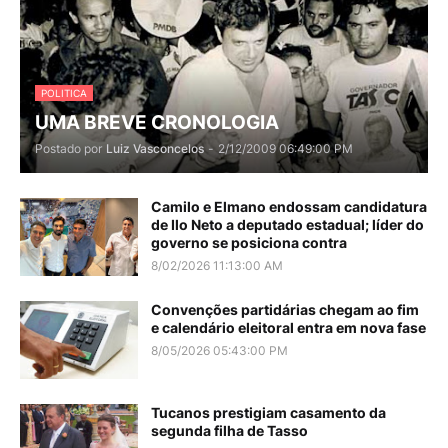
POLITICA
UMA BREVE CRONOLOGIA
Postado por
Luiz Vasconcelos
-
2/12/2009 06:49:00 PM
Camilo e Elmano endossam candidatura
de Ilo Neto a deputado estadual; líder do
governo se posiciona contra
8/02/2026 11:13:00 AM
Convenções partidárias chegam ao fim
e calendário eleitoral entra em nova fase
8/05/2026 05:43:00 PM
Tucanos prestigiam casamento da
segunda filha de Tasso