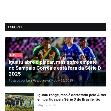
ESPORTE
ESPORTE
Iguatu abre o placar, mas sofre empate
do Sampaio Corrêa e está fora da Série D
2025
Postado por
Luiz Vasconcelos
-
July 26, 2025
Iguatu reage, mas é derrotado pelo Altos
em partida pela Série D do Brasileirão
May 17, 2025