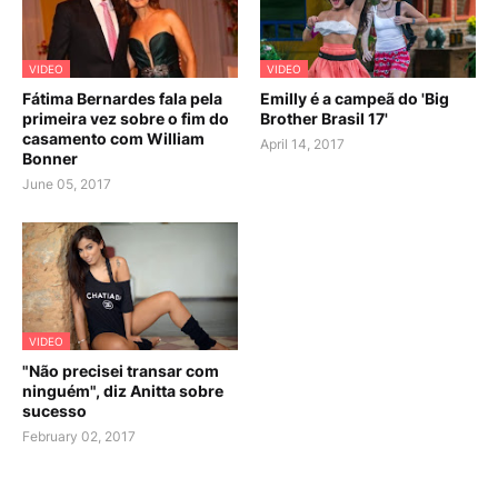
VIDEO
VIDEO
Fátima Bernardes fala pela
Emilly é a campeã do 'Big
primeira vez sobre o fim do
Brother Brasil 17'
casamento com William
April 14, 2017
Bonner
June 05, 2017
VIDEO
"Não precisei transar com
ninguém", diz Anitta sobre
sucesso
February 02, 2017