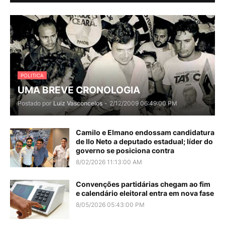
POLITICA
UMA BREVE CRONOLOGIA
Postado por
Luiz Vasconcelos
-
2/12/2009 06:49:00 PM
Camilo e Elmano endossam candidatura
de Ilo Neto a deputado estadual; líder do
governo se posiciona contra
8/02/2026 11:13:00 AM
Convenções partidárias chegam ao fim
e calendário eleitoral entra em nova fase
8/05/2026 05:43:00 PM