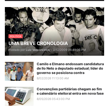
POLITICA
UMA BREVE CRONOLOGIA
Postado por
Luiz Vasconcelos
-
2/12/2009 06:49:00 PM
Camilo e Elmano endossam candidatura
de Ilo Neto a deputado estadual; líder do
governo se posiciona contra
8/02/2026 11:13:00 AM
Convenções partidárias chegam ao fim
e calendário eleitoral entra em nova fase
8/05/2026 05:43:00 PM