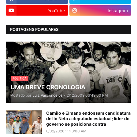
YouTube
Instagram
POSTAGENS POPULARES
POLITICA
UMA BREVE CRONOLOGIA
Postado por
Luiz Vasconcelos
-
2/12/2009 06:49:00 PM
Camilo e Elmano endossam candidatura
de Ilo Neto a deputado estadual; líder do
governo se posiciona contra
8/02/2026 11:13:00 AM