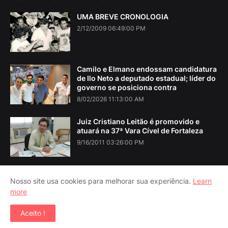
UMA BREVE CRONOLOGIA
2/12/2009 06:49:00 PM
Camilo e Elmano endossam candidatura
de Ilo Neto a deputado estadual; líder do
governo se posiciona contra
8/02/2026 11:13:00 AM
Juiz Cristiano Leitão é promovido e
atuará na 37ª Vara Cível de Fortaleza
9/16/2011 03:26:00 PM
Nosso site usa cookies para melhorar sua experiência.
Learn
more
Home
About Us
Contact Us
RTL Version
Aceito !
Copyright ©
2026
Iguatu Noticias