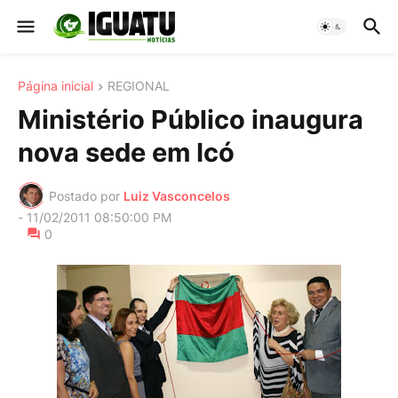
Página inicial
REGIONAL
Ministério Público inaugura
nova sede em Icó
Postado por
Luiz Vasconcelos
-
11/02/2011 08:50:00 PM
0