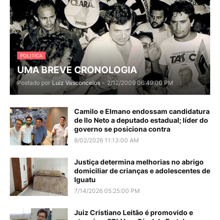
POLITICA
UMA BREVE CRONOLOGIA
Postado por
Luiz Vasconcelos
-
2/12/2009 06:49:00 PM
Camilo e Elmano endossam candidatura
de Ilo Neto a deputado estadual; líder do
governo se posiciona contra
8/02/2026 11:13:00 AM
Justiça determina melhorias no abrigo
domiciliar de crianças e adolescentes de
Iguatu
7/14/2026 05:25:00 PM
Juiz Cristiano Leitão é promovido e