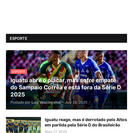
ESPORTE
ESPORTE
Iguatu abre o placar, mas sofre empate
do Sampaio Corrêa e está fora da Série D
2025
Postado por
Luiz Vasconcelos
-
July 26, 2025
Iguatu reage, mas é derrotado pelo Altos
em partida pela Série D do Brasileirão
May 17, 2025