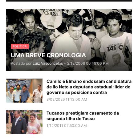
POLITICA
UMA BREVE CRONOLOGIA
Postado por
Luiz Vasconcelos
-
2/12/2009 06:49:00 PM
Camilo e Elmano endossam candidatura
de Ilo Neto a deputado estadual; líder do
governo se posiciona contra
8/02/2026 11:13:00 AM
Tucanos prestigiam casamento da
segunda filha de Tasso
1/12/2011 07:50:00 AM