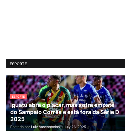
ESPORTE
ESPORTE
Iguatu abre o placar, mas sofre empate
do Sampaio Corrêa e está fora da Série D
2025
Postado por
Luiz Vasconcelos
-
July 26, 2025