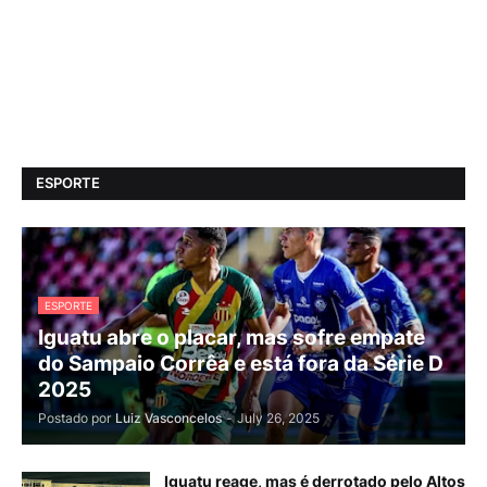
ESPORTE
ESPORTE
Iguatu abre o placar, mas sofre empate
do Sampaio Corrêa e está fora da Série D
2025
Postado por
Luiz Vasconcelos
-
July 26, 2025
Iguatu reage, mas é derrotado pelo Altos