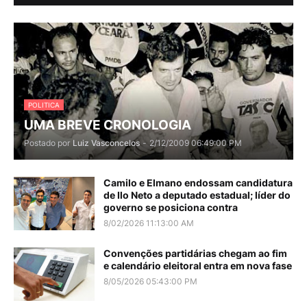
POLITICA
UMA BREVE CRONOLOGIA
Postado por
Luiz Vasconcelos
-
2/12/2009 06:49:00 PM
Camilo e Elmano endossam candidatura
de Ilo Neto a deputado estadual; líder do
governo se posiciona contra
8/02/2026 11:13:00 AM
Convenções partidárias chegam ao fim
e calendário eleitoral entra em nova fase
8/05/2026 05:43:00 PM