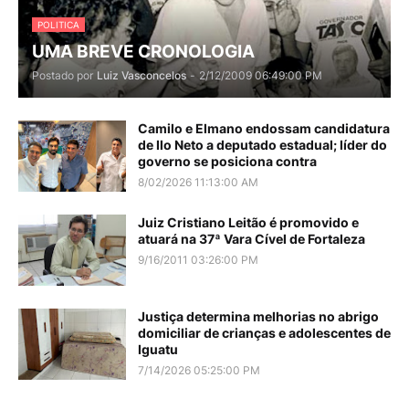
POLITICA
UMA BREVE CRONOLOGIA
Postado por
Luiz Vasconcelos
-
2/12/2009 06:49:00 PM
Camilo e Elmano endossam candidatura
de Ilo Neto a deputado estadual; líder do
governo se posiciona contra
8/02/2026 11:13:00 AM
Juiz Cristiano Leitão é promovido e
atuará na 37ª Vara Cível de Fortaleza
9/16/2011 03:26:00 PM
Justiça determina melhorias no abrigo
domiciliar de crianças e adolescentes de
Iguatu
7/14/2026 05:25:00 PM