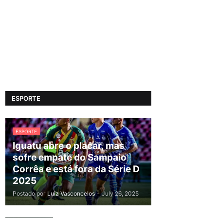
ESPORTE
ESPORTE
Iguatu abre o placar, mas
sofre empate do Sampaio
Corrêa e está fora da Série D
2025
Postado por
Luiz Vasconcelos
-
July 26, 2025