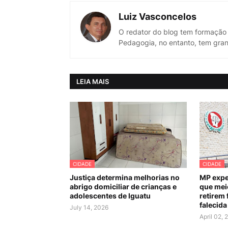
Luiz Vasconcelos
O redator do blog tem formação
Pedagogia, no entanto, tem gran
LEIA MAIS
CIDADE
CIDADE
Justiça determina melhorias no
MP expe
abrigo domiciliar de crianças e
que mei
adolescentes de Iguatu
retirem 
falecida
July 14, 2026
April 02, 