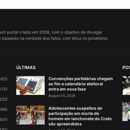
 um portal criado em 2008, com o objetivo de divulgar
 baseado na verdade dos fatos, com ética no jornalismo.
ÚLTIMAS
PO
Convenções partidárias chegam
585)
ao fim e calendário eleitoral
515)
entra em nova fase
August 05, 2026
822)
Adolescentes suspeitos de
388)
participação em morte de
homem em lanchonete do Crato
931)
são apreendidos
720)