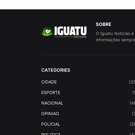
SOBRE
O Iguatu Noticias é
informações sempre
CATEGORIES
CIDADE
(3
ESPORTE
(
NACIONAL
(4
OPINIAO
(
POLICIAL
(2
POLITICA
(4