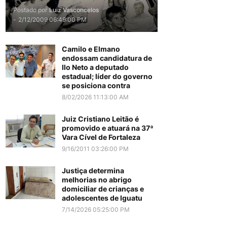
Postado por
Luiz Vasconcelos
-
2/12/2009 06:49:00 PM
Camilo e Elmano
endossam candidatura de
Ilo Neto a deputado
estadual; líder do governo
se posiciona contra
8/02/2026 11:13:00 AM
Juiz Cristiano Leitão é
promovido e atuará na 37ª
Vara Cível de Fortaleza
9/16/2011 03:26:00 PM
Justiça determina
melhorias no abrigo
domiciliar de crianças e
adolescentes de Iguatu
7/14/2026 05:25:00 PM