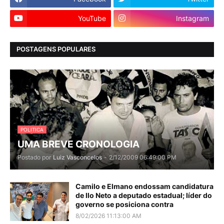
YouTube
Instagram
POSTAGENS POPULARES
POLITICA
UMA BREVE CRONOLOGIA
Postado por
Luiz Vasconcelos
-
2/12/2009 06:49:00 PM
Camilo e Elmano endossam candidatura
de Ilo Neto a deputado estadual; líder do
governo se posiciona contra
8/02/2026 11:13:00 AM