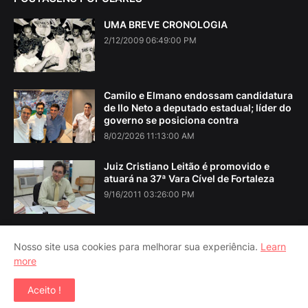
UMA BREVE CRONOLOGIA
2/12/2009 06:49:00 PM
Camilo e Elmano endossam candidatura
de Ilo Neto a deputado estadual; líder do
governo se posiciona contra
8/02/2026 11:13:00 AM
Juiz Cristiano Leitão é promovido e
atuará na 37ª Vara Cível de Fortaleza
9/16/2011 03:26:00 PM
Nosso site usa cookies para melhorar sua experiência.
Learn
more
Home
About Us
Contact Us
RTL Version
Aceito !
Copyright ©
2026
Iguatu Noticias