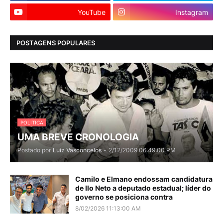
YouTube
Instagram
POSTAGENS POPULARES
POLITICA
UMA BREVE CRONOLOGIA
Postado por
Luiz Vasconcelos
-
2/12/2009 06:49:00 PM
Camilo e Elmano endossam candidatura
de Ilo Neto a deputado estadual; líder do
governo se posiciona contra
8/02/2026 11:13:00 AM