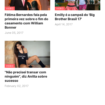
VIDEO
VIDEO
Fátima Bernardes fala pela
Emilly é a campeã do 'Big
primeira vez sobre o fim do
Brother Brasil 17'
casamento com William
April 14, 2017
Bonner
June 05, 2017
VIDEO
"Não precisei transar com
ninguém", diz Anitta sobre
sucesso
February 02, 2017