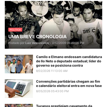
POLITICA
UMA BREVE CRONOLOGIA
Postado por
Luiz Vasconcelos
-
2/12/2009 06:49:00 PM
Camilo e Elmano endossam candidatura
de Ilo Neto a deputado estadual; líder do
governo se posiciona contra
8/02/2026 11:13:00 AM
Convenções partidárias chegam ao fim
e calendário eleitoral entra em nova fase
8/05/2026 05:43:00 PM
Tucanos prestigiam casamento da