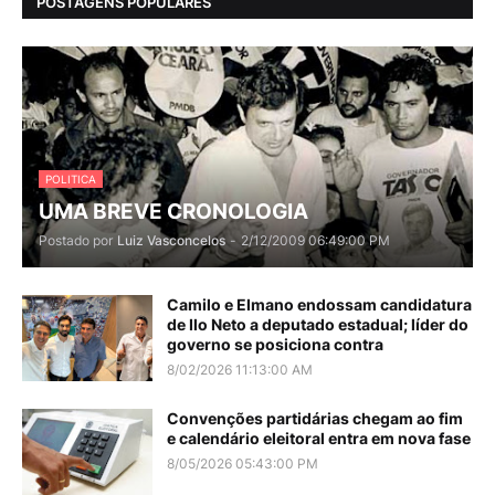
POSTAGENS POPULARES
POLITICA
UMA BREVE CRONOLOGIA
Postado por
Luiz Vasconcelos
-
2/12/2009 06:49:00 PM
Camilo e Elmano endossam candidatura
de Ilo Neto a deputado estadual; líder do
governo se posiciona contra
8/02/2026 11:13:00 AM
Convenções partidárias chegam ao fim
e calendário eleitoral entra em nova fase
8/05/2026 05:43:00 PM