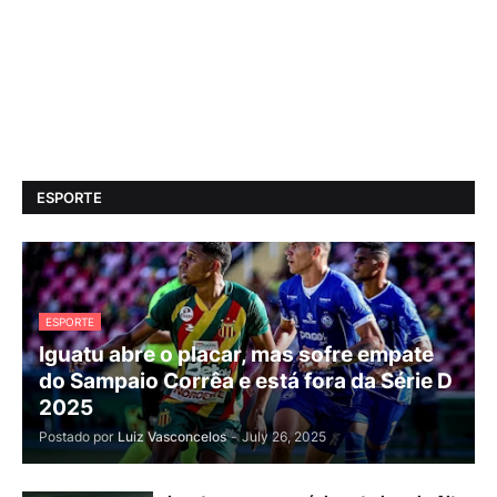
ESPORTE
ESPORTE
Iguatu abre o placar, mas sofre empate
do Sampaio Corrêa e está fora da Série D
2025
Postado por
Luiz Vasconcelos
-
July 26, 2025