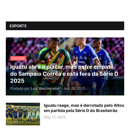
ESPORTE
ESPORTE
Iguatu abre o placar, mas sofre empate
do Sampaio Corrêa e está fora da Série D
2025
Postado por
Luiz Vasconcelos
-
July 26, 2025
Iguatu reage, mas é derrotado pelo Altos
em partida pela Série D do Brasileirão
May 17, 2025