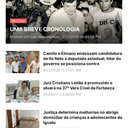
POLITICA
UMA BREVE CRONOLOGIA
Postado por
Luiz Vasconcelos
-
2/12/2009 06:49:00 PM
Camilo e Elmano endossam candidatura
de Ilo Neto a deputado estadual; líder do
governo se posiciona contra
8/02/2026 11:13:00 AM
Juiz Cristiano Leitão é promovido e
atuará na 37ª Vara Cível de Fortaleza
9/16/2011 03:26:00 PM
Justiça determina melhorias no abrigo
domiciliar de crianças e adolescentes de
Iguatu