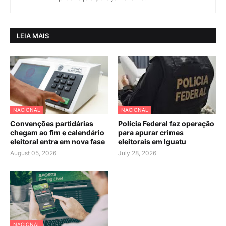
LEIA MAIS
NACIONAL
NACIONAL
Convenções partidárias
Polícia Federal faz operação
chegam ao fim e calendário
para apurar crimes
eleitoral entra em nova fase
eleitorais em Iguatu
August 05, 2026
July 28, 2026
NACIONAL