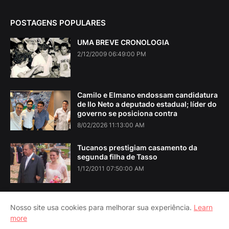
POSTAGENS POPULARES
UMA BREVE CRONOLOGIA
2/12/2009 06:49:00 PM
Camilo e Elmano endossam candidatura
de Ilo Neto a deputado estadual; líder do
governo se posiciona contra
8/02/2026 11:13:00 AM
Tucanos prestigiam casamento da
segunda filha de Tasso
1/12/2011 07:50:00 AM
Nosso site usa cookies para melhorar sua experiência.
Learn
more
Home
About Us
Contact Us
RTL Version