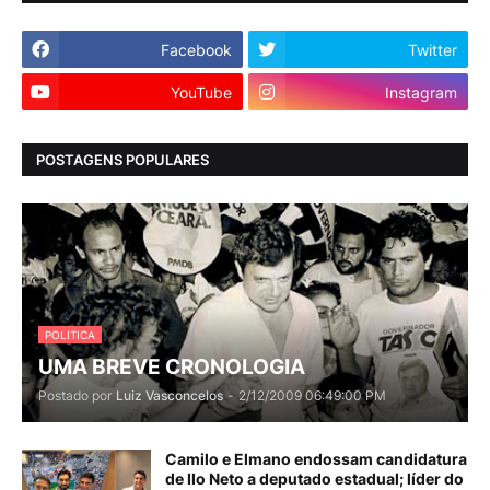
Facebook
Twitter
YouTube
Instagram
POSTAGENS POPULARES
POLITICA
UMA BREVE CRONOLOGIA
Postado por
Luiz Vasconcelos
-
2/12/2009 06:49:00 PM
Camilo e Elmano endossam candidatura
de Ilo Neto a deputado estadual; líder do