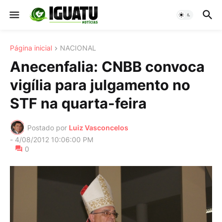
Página inicial
NACIONAL
Anecenfalia: CNBB convoca
vigília para julgamento no
STF na quarta-feira
Postado por
Luiz Vasconcelos
-
4/08/2012 10:06:00 PM
0