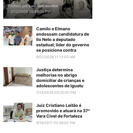
Postado por
Luiz Vasconcelos
-
2/12/2009 06:49:00 PM
Camilo e Elmano
endossam candidatura de
Ilo Neto a deputado
estadual; líder do governo
se posiciona contra
8/02/2026 11:13:00 AM
Justiça determina
melhorias no abrigo
domiciliar de crianças e
adolescentes de Iguatu
7/14/2026 05:25:00 PM
Juiz Cristiano Leitão é
promovido e atuará na 37ª
Vara Cível de Fortaleza
9/16/2011 03:26:00 PM