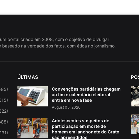
 um portal criado em 2008, com o objetivo de divulgar
 baseado na verdade dos fatos, com ética no jornalismo.
ÚLTIMAS
PO
Convenções partidárias chegam
585)
ao fim e calendário eleitoral
515)
entra em nova fase
August 05, 2026
822)
Adolescentes suspeitos de
388)
participação em morte de
homem em lanchonete do Crato
931)
são apreendidos