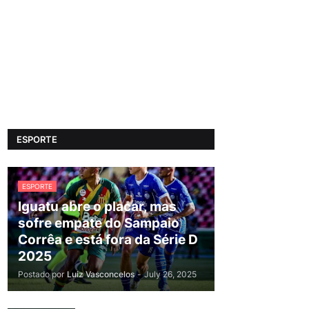
ESPORTE
ESPORTE
Iguatu abre o placar, mas
sofre empate do Sampaio
Corrêa e está fora da Série D
2025
Postado por
Luiz Vasconcelos
-
July 26, 2025