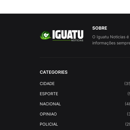
SOBRE
O Iguatu Noticias é
informações sempre
CATEGORIES
CIDADE
(3
ESPORTE
(
NACIONAL
(4
OPINIAO
(
POLICIAL
(2