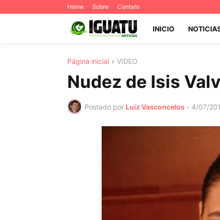
Home
Sobre
Contato
INICIO
NOTICIA
Página inicial
VIDEO
Nudez de Isis Valv
Postado por
Luiz Vasconcelos
-
4/07/20