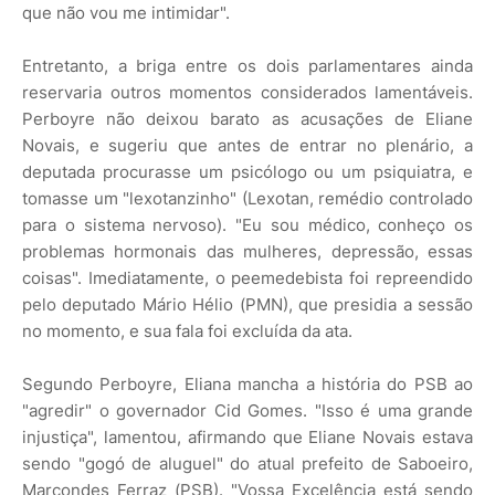
que não vou me intimidar".
Entretanto, a briga entre os dois parlamentares ainda
reservaria outros momentos considerados lamentáveis.
Perboyre não deixou barato as acusações de Eliane
Novais, e sugeriu que antes de entrar no plenário, a
deputada procurasse um psicólogo ou um psiquiatra, e
tomasse um "lexotanzinho" (Lexotan, remédio controlado
para o sistema nervoso). "Eu sou médico, conheço os
problemas hormonais das mulheres, depressão, essas
coisas". Imediatamente, o peemedebista foi repreendido
pelo deputado Mário Hélio (PMN), que presidia a sessão
no momento, e sua fala foi excluída da ata.
Segundo Perboyre, Eliana mancha a história do PSB ao
"agredir" o governador Cid Gomes. "Isso é uma grande
injustiça", lamentou, afirmando que Eliane Novais estava
sendo "gogó de aluguel" do atual prefeito de Saboeiro,
Marcondes Ferraz (PSB). "Vossa Excelência está sendo