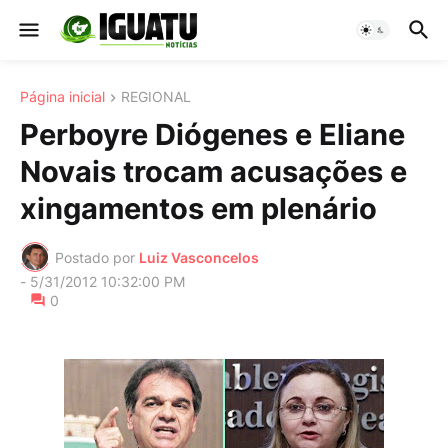
Página inicial
REGIONAL
Perboyre Diógenes e Eliane
Novais trocam acusações e
xingamentos em plenário
Postado por
Luiz Vasconcelos
-
5/31/2012 10:32:00 PM
0