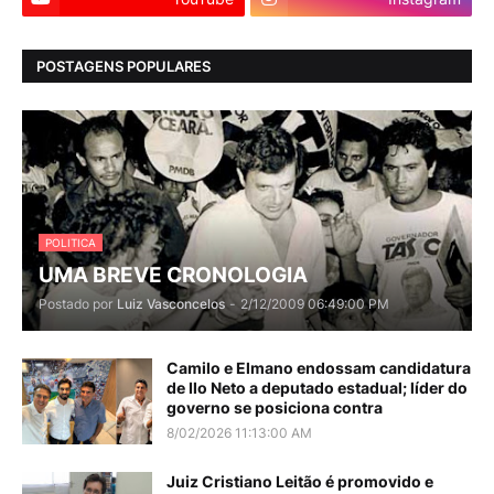
POSTAGENS POPULARES
POLITICA
UMA BREVE CRONOLOGIA
Postado por
Luiz Vasconcelos
-
2/12/2009 06:49:00 PM
Camilo e Elmano endossam candidatura
de Ilo Neto a deputado estadual; líder do
governo se posiciona contra
8/02/2026 11:13:00 AM
Juiz Cristiano Leitão é promovido e