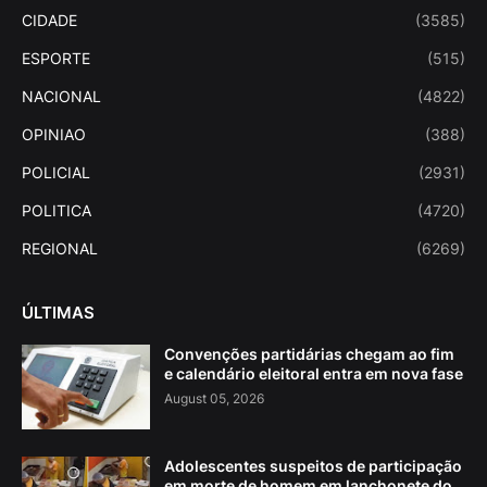
CIDADE
(3585)
ESPORTE
(515)
NACIONAL
(4822)
OPINIAO
(388)
POLICIAL
(2931)
POLITICA
(4720)
REGIONAL
(6269)
ÚLTIMAS
Convenções partidárias chegam ao fim
e calendário eleitoral entra em nova fase
August 05, 2026
Adolescentes suspeitos de participação
em morte de homem em lanchonete do