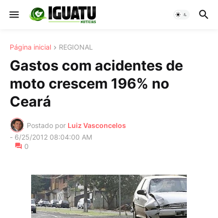
Página inicial
REGIONAL
Gastos com acidentes de
moto crescem 196% no
Ceará
Postado por
Luiz Vasconcelos
-
6/25/2012 08:04:00 AM
0