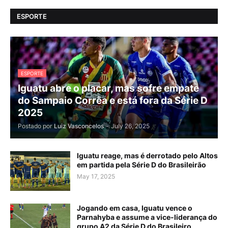
ESPORTE
ESPORTE
Iguatu abre o placar, mas sofre empate
do Sampaio Corrêa e está fora da Série D
2025
Postado por
Luiz Vasconcelos
-
July 26, 2025
Iguatu reage, mas é derrotado pelo Altos
em partida pela Série D do Brasileirão
May 17, 2025
Jogando em casa, Iguatu vence o
Parnahyba e assume a vice-liderança do
grupo A2 da Série D do Brasileiro