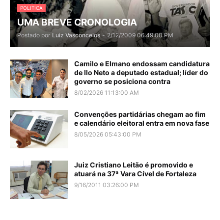
POLITICA
UMA BREVE CRONOLOGIA
Postado por
Luiz Vasconcelos
-
2/12/2009 06:49:00 PM
Camilo e Elmano endossam candidatura
de Ilo Neto a deputado estadual; líder do
governo se posiciona contra
8/02/2026 11:13:00 AM
Convenções partidárias chegam ao fim
e calendário eleitoral entra em nova fase
8/05/2026 05:43:00 PM
Juiz Cristiano Leitão é promovido e
atuará na 37ª Vara Cível de Fortaleza
9/16/2011 03:26:00 PM