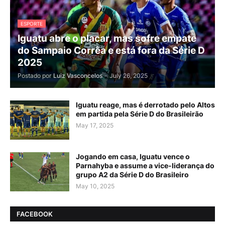
ESPORTE
Iguatu abre o placar, mas sofre empate
do Sampaio Corrêa e está fora da Série D
2025
Postado por
Luiz Vasconcelos
-
July 26, 2025
Iguatu reage, mas é derrotado pelo Altos
em partida pela Série D do Brasileirão
May 17, 2025
Jogando em casa, Iguatu vence o
Parnahyba e assume a vice-liderança do
grupo A2 da Série D do Brasileiro
May 10, 2025
FACEBOOK