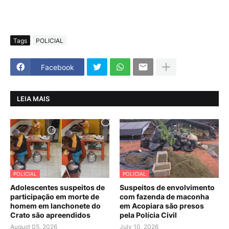
Tags
POLICIAL
Facebook
LEIA MAIS
POLICIAL
POLICIAL
Adolescentes suspeitos de
Suspeitos de envolvimento
participação em morte de
com fazenda de maconha
homem em lanchonete do
em Acopiara são presos
Crato são apreendidos
pela Polícia Civil
August 05, 2026
July 10, 2026