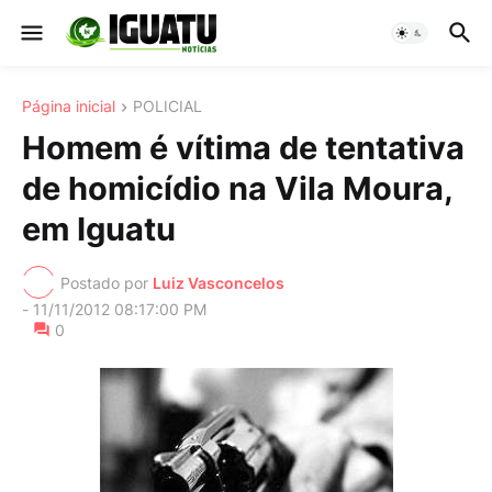
Página inicial
POLICIAL
Homem é vítima de tentativa
de homicídio na Vila Moura,
em Iguatu
Postado por
Luiz Vasconcelos
-
11/11/2012 08:17:00 PM
0