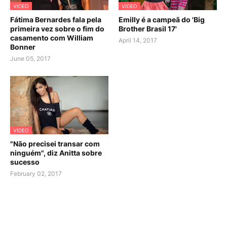
VIDEO
VIDEO
Fátima Bernardes fala pela
Emilly é a campeã do 'Big
primeira vez sobre o fim do
Brother Brasil 17'
casamento com William
April 14, 2017
Bonner
June 05, 2017
VIDEO
"Não precisei transar com
ninguém", diz Anitta sobre
sucesso
February 02, 2017