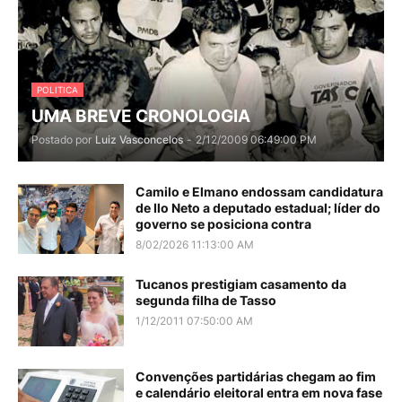
POLITICA
UMA BREVE CRONOLOGIA
Postado por
Luiz Vasconcelos
-
2/12/2009 06:49:00 PM
Camilo e Elmano endossam candidatura
de Ilo Neto a deputado estadual; líder do
governo se posiciona contra
8/02/2026 11:13:00 AM
Tucanos prestigiam casamento da
segunda filha de Tasso
1/12/2011 07:50:00 AM
Convenções partidárias chegam ao fim
e calendário eleitoral entra em nova fase