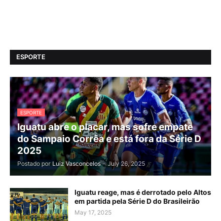
ESPORTE
ESPORTE
Iguatu abre o placar, mas sofre empate
do Sampaio Corrêa e está fora da Série D
2025
Postado por
Luiz Vasconcelos
-
July 26, 2025
Iguatu reage, mas é derrotado pelo Altos
em partida pela Série D do Brasileirão
May 17, 2025