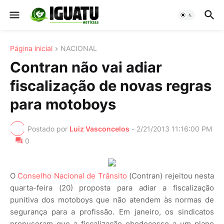
Página inicial
NACIONAL
Contran não vai adiar
fiscalização de novas regras
para motoboys
Postado por
Luiz Vasconcelos
-
2/21/2013 11:16:00 PM
0
O
Conselho Nacional de Trânsito
(Contran) rejeitou nesta
quarta-feira (20) proposta para adiar a fiscalização
punitiva dos motoboys que não atendem às normas de
segurança para a profissão. Em janeiro, os sindicatos
propuseram que a fiscalização obedecesse a um plano