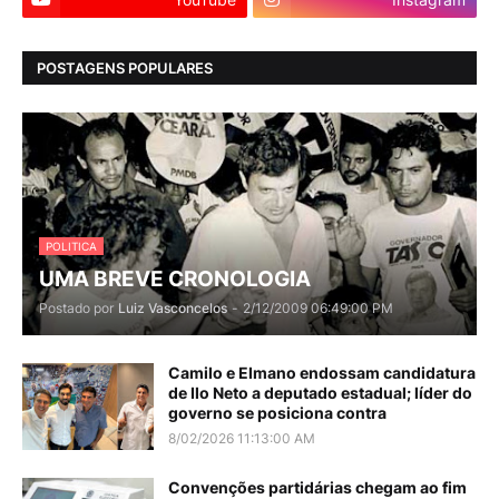
POSTAGENS POPULARES
POLITICA
UMA BREVE CRONOLOGIA
Postado por
Luiz Vasconcelos
-
2/12/2009 06:49:00 PM
Camilo e Elmano endossam candidatura
de Ilo Neto a deputado estadual; líder do
governo se posiciona contra
8/02/2026 11:13:00 AM
Convenções partidárias chegam ao fim