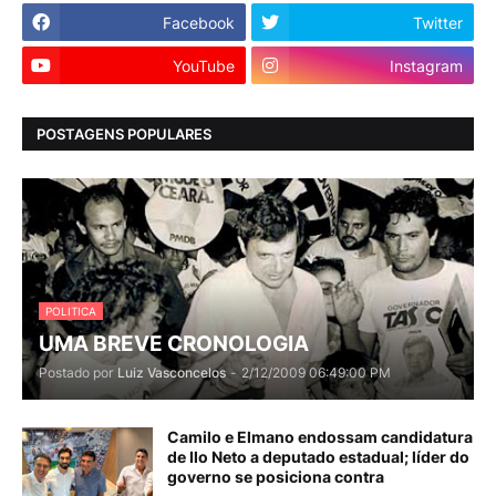
Facebook
Twitter
YouTube
Instagram
POSTAGENS POPULARES
POLITICA
UMA BREVE CRONOLOGIA
Postado por
Luiz Vasconcelos
-
2/12/2009 06:49:00 PM
Camilo e Elmano endossam candidatura
de Ilo Neto a deputado estadual; líder do
governo se posiciona contra