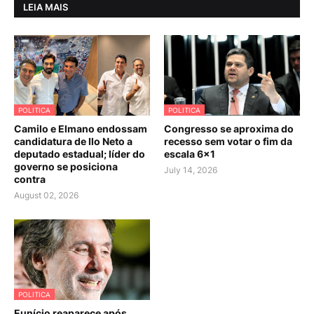
LEIA MAIS
POLITICA
POLITICA
Camilo e Elmano endossam
Congresso se aproxima do
candidatura de Ilo Neto a
recesso sem votar o fim da
deputado estadual; líder do
escala 6×1
governo se posiciona
July 14, 2026
contra
August 02, 2026
POLITICA
Eunício reaparece após