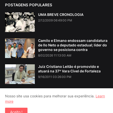
POSTAGENS POPULARES
UMA BREVE CRONOLOGIA
2/12/2009 06:49:00 PM
Camilo e Elmano endossam candidatura
de Ilo Neto a deputado estadual; líder do
governo se posiciona contra
8/02/2026 11:13:00 AM
Juiz Cristiano Leitão é promovido e
atuará na 37ª Vara Cível de Fortaleza
9/16/2011 03:26:00 PM
Nosso site usa cookies para melhorar sua experiência.
Learn
more
Home
About Us
Contact Us
RTL Version
Aceito !
Copyright ©
2026
Iguatu Noticias