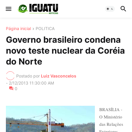
Página inicial
POLITICA
Governo brasileiro condena
novo teste nuclear da Coréia
do Norte
Postado por
Luiz Vasconcelos
-
2/12/2013 11:30:00 AM
0
BRASÍLIA -
O Ministério
das Relações
Exteriores