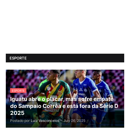
ESPORTE
ESPORTE
Iguatu abre o placar, mas sofre empate
do Sampaio Corrêa e está fora da Série D
2025
Postado por
Luiz Vasconcelos
-
July 26, 2025