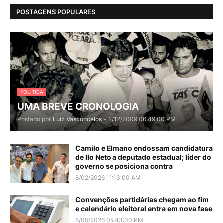
POSTAGENS POPULARES
POLITICA
UMA BREVE CRONOLOGIA
Postado por
Luiz Vasconcelos
-
2/12/2009 06:49:00 PM
Camilo e Elmano endossam candidatura
de Ilo Neto a deputado estadual; líder do
governo se posiciona contra
8/02/2026 11:13:00 AM
Convenções partidárias chegam ao fim
e calendário eleitoral entra em nova fase
8/05/2026 05:43:00 PM