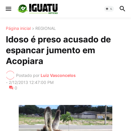
Página inicial
REGIONAL
Idoso é preso acusado de
espancar jumento em
Acopiara
Postado por
Luiz Vasconcelos
-
2/12/2013 12:47:00 PM
0